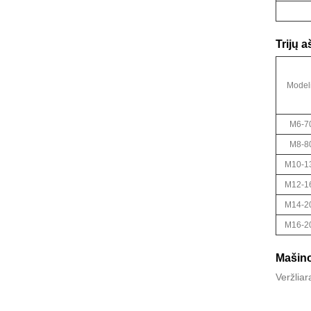
Trijų 
Model
M6-7
M8-8
M10-1
M12-1
M14-2
M16-2
Mašin
Veržliar