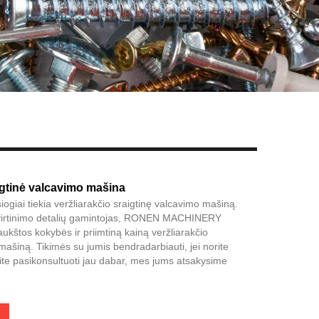
Live
igtinė valcavimo mašina
giai tiekia veržliarakčio sraigtinę valcavimo mašiną.
tvirtinimo detalių gamintojas, RONEN MACHINERY
aukštos kokybės ir priimtiną kainą veržliarakčio
mašiną. Tikimės su jumis bendradarbiauti, jei norite
lite pasikonsultuoti jau dabar, mes jums atsakysime