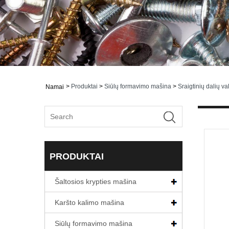
>
Produktai
>
Siūlų formavimo mašina
>
Sraigtinių dalių v
Namai
PRODUKTAI
Šaltosios krypties mašina
Karšto kalimo mašina
Siūlų formavimo mašina