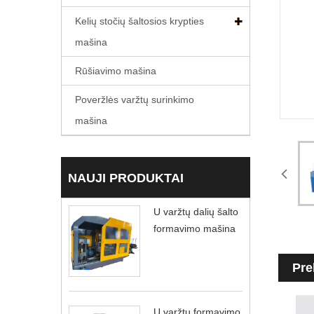
Kelių stočių šaltosios krypties
mašina
Rūšiavimo mašina
Poveržlės varžtų surinkimo
mašina
NAUJI PRODUKTAI
U varžtų dalių šalto
formavimo mašina
Pre
U varžtų formavimo