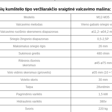
ašių kumštelio tipo veržliarakčio sraigtinė valcavimo mašina:
Modelis
M12-M35
Valcavimo metodas
Vieno gabalo sriegio 
Valcavimo ruošinio skersmens diapazonas
ø11,2--ø34,2 
Sriegio žingsnio diapazonas
0,5-2,5P
Maksimalus sriegio ilgis
26 mm
Sukimosi greitis
480 r/min
Ritininis išorinis
ø45-ø75 mm
skersmuo
Volo vidinis skersmuo (griovelis)
ø35 mm (10 × 
Volelio storis
30 mm
Talpa
28vnt/min
Pagrindinis variklis
1,5 kW
Hidraulinis variklis
380v
Svoris
220 kg