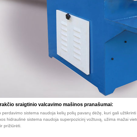
arakčio sraigtinio valcavimo mašinos pranašumai:
o perdavimo sistema naudoja kelių polių pavarų dėžę, kuri gali užtikrint
os hidraulinė sistema naudoja superpozicinį vožtuvą, užima mažai vietos
r prižiūrėti.