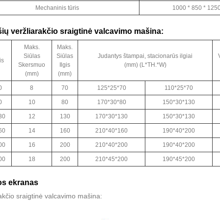
Mechaninis tūris
1000 * 850 * 12
ašių veržliarakčio sraigtinė valcavimo mašina:
Maks.
Maks.
Siūlas
Siūlas
Judantys štampai, stacionarūs ilgiai
is
Skersmuo
Ilgis
(mm) (L*TH.*W)
(mm)
(mm)
0
8
70
125*25*70
110*25*70
0
10
80
170*30*80
150*30*130
30
12
130
170*30*130
150*30*130
60
14
160
210*40*160
190*40*200
00
16
200
210*40*200
190*40*200
00
18
200
210*45*200
190*45*200
os ekranas
akčio sraigtinė valcavimo mašina: