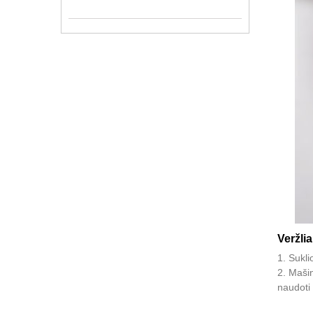
Veržli
1. Sukli
2. Mašin
naudoti i