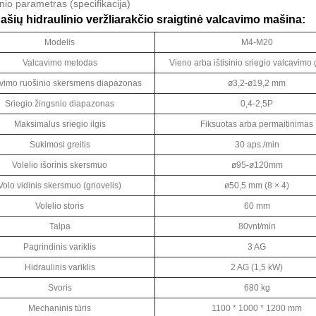
nio parametras (specifikacija)
 ašių hidraulinio veržliarakčio sraigtinė valcavimo mašina:
Modelis
M4-M20
Valcavimo metodas
Vieno arba ištisinio sriegio valcavimo
vimo ruošinio skersmens diapazonas
ø3,2-ø19,2 mm
Sriegio žingsnio diapazonas
0,4-2,5P
Maksimalus sriegio ilgis
Fiksuotas arba permaitinimas
Sukimosi greitis
30 aps./min
Volelio išorinis skersmuo
ø95-ø120mm
Volo vidinis skersmuo (griovelis)
ø50,5 mm (8 × 4)
Volelio storis
60 mm
Talpa
80vnt/min
Pagrindinis variklis
3 AG
Hidraulinis variklis
2 AG (1,5 kW)
Svoris
680 kg
Mechaninis tūris
1100 * 1000 * 1200 mm