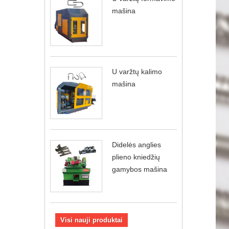
mašina
U varžtų kalimo
mašina
Didelės anglies
plieno kniedžių
gamybos mašina
Visi nauji produktai