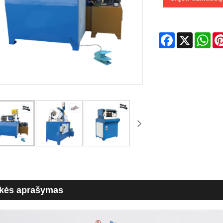
Facebook
X
Wha
kės aprašymas