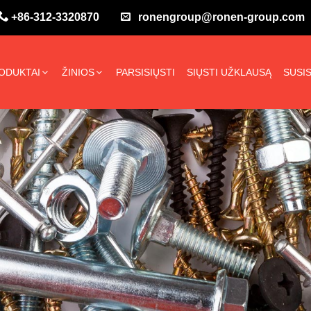
+86-312-3320870
ronengroup@ronen-group.com
ODUKTAI
ŽINIOS
PARSISIŲSTI
SIŲSTI UŽKLAUSĄ
SUSIS