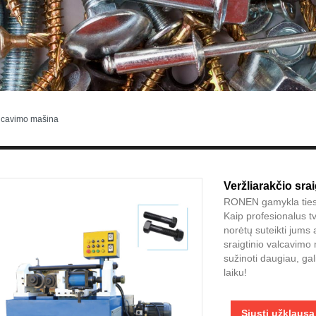
alcavimo mašina
Veržliarakčio sra
RONEN gamykla tiesio
Kaip profesionalus 
norėtų suteikti jums 
sraigtinio valcavimo 
sužinoti daugiau, ga
laiku!
Siųsti užklausą