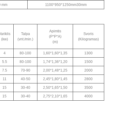
50 mm
1100*950*1250mm30mm
Apimtis
Variklis
Talpa
Svoris
(P*P*A)
(kw)
(vnt./min.)
(Kilogramas)
(m)
4
80-100
1,60*1,60*1,35
1300
5.5
80-100
1,74*1,36*1,20
1500
7.5
70-90
2,00*1,48*1,25
2000
11
40-50
2,45*1,80*1,45
2800
15
30-40
2,50*1,65*1,50
3500
15
30-40
2,75*2,10*1,65
4000