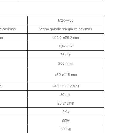
M20-M60
valcavimas
Vieno gabalo sriegio valcavimas
mm
ø19,2-ø59,2 mm
0,8-3,5P
26 mm
300 r/min
ø52-ø115 mm
5)
ø40 mm (12 × 6)
30 mm
20 vnt/min
3Kw
380v
280 kg