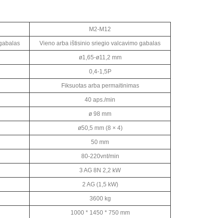
M2-M12
 gabalas
Vieno arba ištisinio sriegio valcavimo gabalas
ø1,65-ø11,2 mm
0,4-1,5P
Fiksuotas arba permaitinimas
40 aps./min
ø 98 mm
ø50,5 mm (8 × 4)
50 mm
80-220vnt/min
3 AG 8N 2,2 kW
2 AG (1,5 kW)
3600 kg
1000 * 1450 * 750 mm