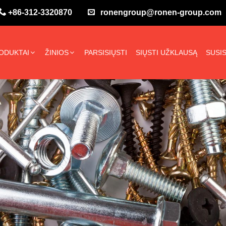
+86-312-3320870
ronengroup@ronen-group.com
ODUKTAI
ŽINIOS
PARSISIŲSTI
SIŲSTI UŽKLAUSĄ
SUSIS