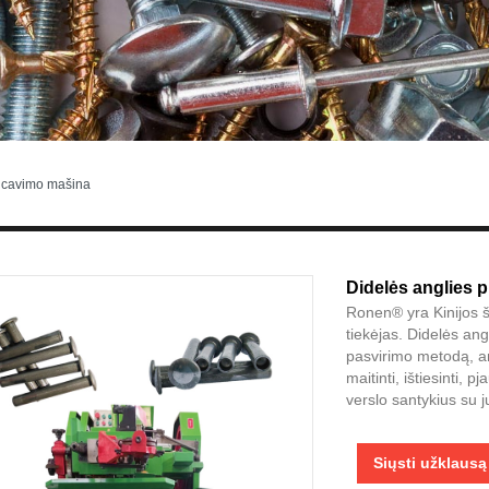
alcavimo mašina
Didelės anglies 
Ronen® yra Kinijos ša
tiekėjas. Didelės an
pasvirimo metodą, an
maitinti, ištiesinti, 
verslo santykius su j
Siųsti užklausą