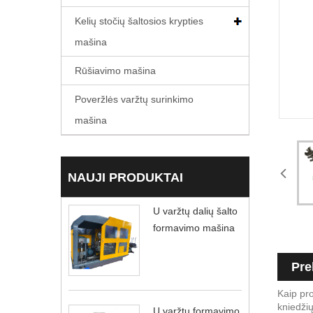
Kelių stočių šaltosios krypties
mašina
Rūšiavimo mašina
Poveržlės varžtų surinkimo
mašina
NAUJI PRODUKTAI
U varžtų dalių šalto
formavimo mašina
Pre
Kaip pro
kniedži
U varžtų formavimo