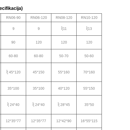
cifikacija)
RN06-90
RN06-120
RN08-120
RN10-120
9
9
Î¦11
Î¦13
90
120
120
120
60-80
60-80
50-70
50-60
Î¦ 45*120
45*150
55*160
70*160
35*100
35*100
40*120
55*150
Î¦ 24*40
Î¦ 24*40
Î¦ 28*45
35*50
12*35*77
12*35*77
12*42*90
16*55*115