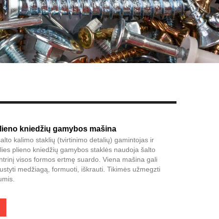
Live
plieno kniedžių gamybos mašina
lto kalimo staklių (tvirtinimo detalių) gamintojas ir
glies plieno kniedžių gamybos staklės naudoja šalto
trinį visos formos ertmę suardo. Viena mašina gali
pjaustyti medžiagą, formuoti, iškrauti. Tikimės užmegzti
umis.