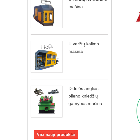
mašina
U varžtų kalimo
mašina
Didelės anglies
plieno kniedžių
gamybos mašina
Visi nauji produktai