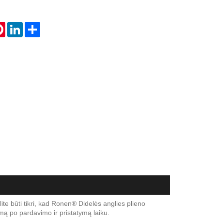
tsApp
Pinterest
LinkedIn
Share
ite būti tikri, kad Ronen® Didelės anglies plieno
ą po pardavimo ir pristatymą laiku.