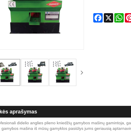
Facebook
X
Wha
kės aprašymas
fesionali didelio anglies plieno kniedžių gamybos mašinų gamintoja, gal
ų gamybos mašina iš mūsų gamyklos pasiūlys jums geriausią aptarnavim