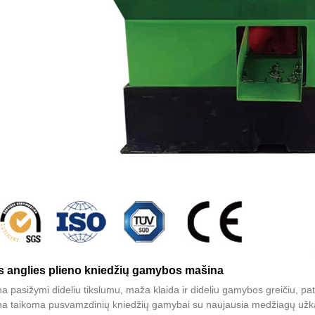
s anglies plieno kniedžių gamybos mašina
a pasižymi dideliu tikslumu, maža klaida ir dideliu gamybos greičiu, pa
na taikoma pusvamzdinių kniedžių gamybai su naujausia medžiagų užk