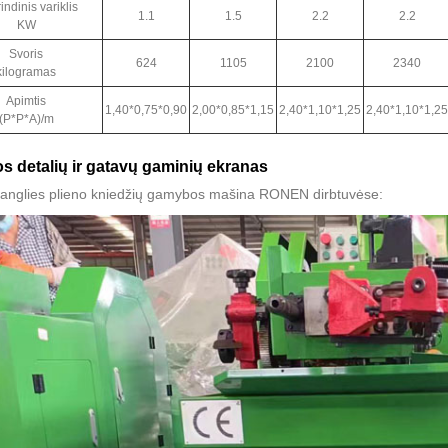
indinis variklis
1.1
1.5
2.2
2.2
KW
Svoris
624
1105
2100
2340
kilogramas
Apimtis
1,40*0,75*0,90
2,00*0,85*1,15
2,40*1,10*1,25
2,40*1,10*1,25
(P*P*A)/m
s detalių ir gatavų gaminių ekranas
 anglies plieno kniedžių gamybos mašina RONEN dirbtuvėse: