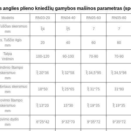
s anglies plieno kniedžių gamybos mašinos parametras (spe
Modelis
RN03-20
RN04-40
RN05-60
RN05-80
Tuščias skersmuo
Î¦4
Î¦5
7
7
mm
. Tuščio ilgis
20
40
60
80
mm
Talpa
100-120
90-100
70-90
70-90
Vnt/min
indinio štampo
skersmuo
Î¦ 20*36
Î¦ 32*58
Î¦ 34,5*95
Î¦ 34,5*98
mm
toriaus skersmuo
18*50
Î¦ 25*65
Î¦ 31*75
31*80
mm
jovimo štampo
skersmuo
Î¦ 13*20
15*30
Î¦ 19*35
Î¦ 19*35
mm
ovimo dydis
6*25*42
9*32*70
9*35*72
9*35*72
mm