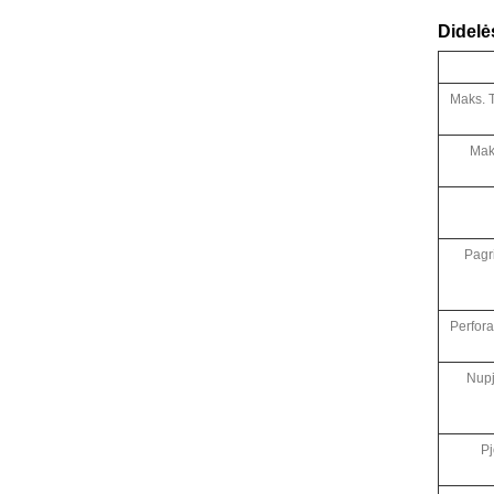
Didelė
Maks. 
Maks
Pagr
Perfora
Nup
Pj