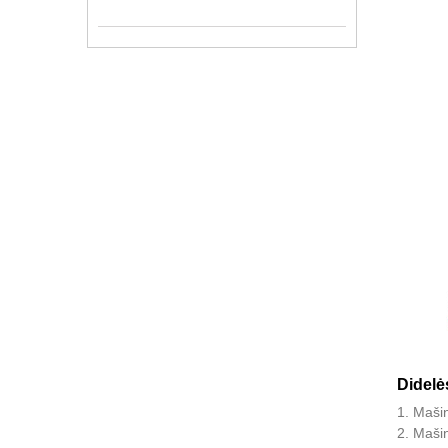
Didelė
1. Mašin
2. Maši