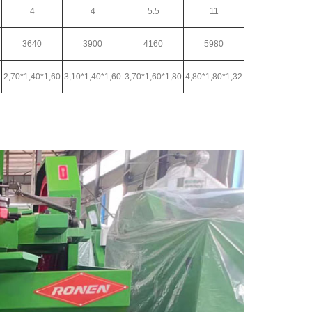
4
4
5.5
11
3640
3900
4160
5980
2,70*1,40*1,60
3,10*1,40*1,60
3,70*1,60*1,80
4,80*1,80*1,32