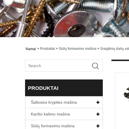
>
Produktai
>
Siūlų formavimo mašina
>
Sraigtinių dalių v
Namai
PRODUKTAI
Šaltosios krypties mašina
Karšto kalimo mašina
Siūlų formavimo mašina