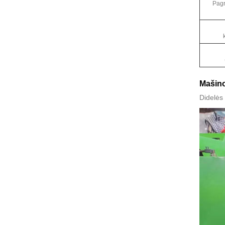
Pagr
Mašino
Didelės