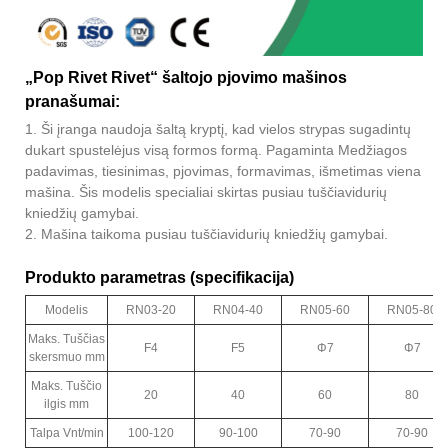
„Pop Rivet Rivet“ šaltojo pjovimo mašinos
pranašumai:
1. Ši įranga naudoja šaltą kryptį, kad vielos strypas sugadintų
dukart spustelėjus visą formos formą. Pagaminta Medžiagos
padavimas, tiesinimas, pjovimas, formavimas, išmetimas viena
mašina. Šis modelis specialiai skirtas pusiau tuščiavidurių
kniedžių gamybai.
2. Mašina taikoma pusiau tuščiavidurių kniedžių gamybai.
Produkto parametras (specifikacija)
Modelis
RN03-20
RN04-40
RN05-60
RN05-80
Maks. Tuščias
F4
F5
Φ7
Φ7
skersmuo mm
Maks. Tuščio
20
40
60
80
ilgis mm
Talpa Vnt/min
100-120
90-100
70-90
70-90