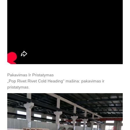
Pakavimas Ir Pristatymas
„Pop Rivet Rivet Cold Heading“ mašina: pakavimas ir
pristatymas.