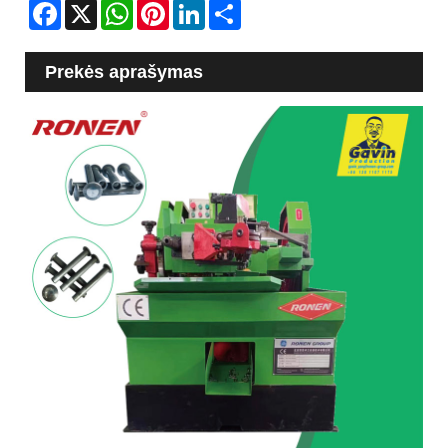
Facebook
X
WhatsApp
Pinterest
LinkedIn
Share
Prekės aprašymas