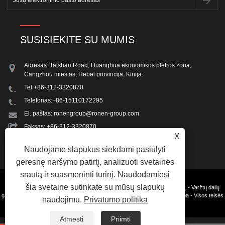
SUSISIEKITE SU MUMIS
Adresas: Taishan Road, Huanghua ekonomikos plėtros zona,
Cangzhou miestas, Hebei provincija, Kinija.
Tel:
+86-312-3320870
Telefonas:
+86-15110172295
El. paštas:
ronengroup@ronen-group.com
Faksas: +86-312-3320870
X
Naudojame slapukus siekdami pasiūlyti
geresnę naršymo patirtį, analizuoti svetainės
srautą ir suasmeninti turinį. Naudodamiesi
šia svetaine sutinkate su mūsų slapukų
Autoriaus teisės © 2023 Beijing Ron-en Machinery and Integration Co.,Ltd. - Varžtų dalių
gamybos mašina, sraigtų gamybos mašina, tvirtinimo detalių sriegimo mašina - Visos teisės
naudojimu.
Privatumo politika
saugomos.
Nuorodos
Sitemap
RSS
XML
Privacy Policy
Atmesti
Priimti