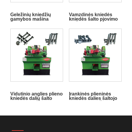
Geležinių kniedžių
Vamzdinės kniedės
gamybos mašina
kniedės šalto pjovimo
mašina
Vidutinio anglies plieno
Įrankinės plieninės
kniedės dalių šalto
kniedės dalies šaltojo
pjovimo mašina
apdirbimo mašina