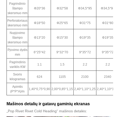
Pagrindinio
štampo
Φ20*36
Φ32*58
Φ34,5*95
Φ34,5*98
skersmuo mm
Perforatoriaus
Φ18*50
Φ25*65
Φ31*75
Φ31*80
skersmuo mm
Nupjovimo
štampo
Φ13*20
Φ15*30
Φ19*35
Φ19*35
skersmuo mm
Pjovimo dydis
6*25*42
9*32*70
9*35*72
9*35*72
mm
Pagrindinis
1.1
1.5
2.2
2.2
variklis KW
Svoris
624
1105
2100
2340
kilogramas
Apimtis
1,40*0,75*0,90
2,00*0,85*1,15
2,40*1,10*1,25
2,40*1,10*1,2
(P*P*A)/m
Mašinos detalių ir gatavų gaminių ekranas
„Pop Rivet Rivet Cold Heading“ mašinos detalės: