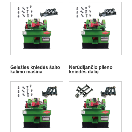
Geležies kniedės šalto
Nerūdijančio plieno
kalimo mašina
kniedės dalių
formavimo mašina