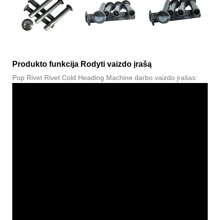
Produkto funkcija Rodyti vaizdo įrašą
Pop Rivet Rivet Cold Heading Machine darbo vaizdo įrašas: