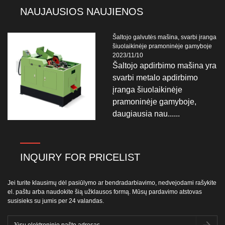
NAUJAUSIOS NAUJIENOS
Šaltojo galvutės mašina, svarbi įranga
šiuolaikinėje pramoninėje gamyboje
2023/11/10
Šaltojo apdirbimo mašina yra
svarbi metalo apdirbimo
įranga šiuolaikinėje
pramoninėje gamyboje,
daugiausia nau......
INQUIRY FOR PRICELIST
Jei turite klausimų dėl pasiūlymo ar bendradarbiavimo, nedvejodami rašykite
el. paštu arba naudokite šią užklausos formą. Mūsų pardavimo atstovas
susisieks su jumis per 24 valandas.