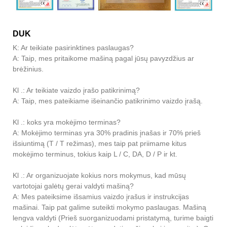
DUK
K: Ar teikiate pasirinktines paslaugas?
A: Taip, mes pritaikome mašiną pagal jūsų pavyzdžius ar
brėžinius.
Kl .: Ar teikiate vaizdo įrašo patikrinimą?
A: Taip, mes pateikiame išeinančio patikrinimo vaizdo įrašą.
Kl .: koks yra mokėjimo terminas?
A: Mokėjimo terminas yra 30% pradinis įnašas ir 70% prieš
išsiuntimą (T / T režimas), mes taip pat priimame kitus
mokėjimo terminus, tokius kaip L / C, DA, D / P ir kt.
Kl .: Ar organizuojate kokius nors mokymus, kad mūsų
vartotojai galėtų gerai valdyti mašiną?
A: Mes pateiksime išsamius vaizdo įrašus ir instrukcijas
mašinai. Taip pat galime suteikti mokymo paslaugas. Mašiną
lengva valdyti (Prieš suorganizuodami pristatymą, turime baigti