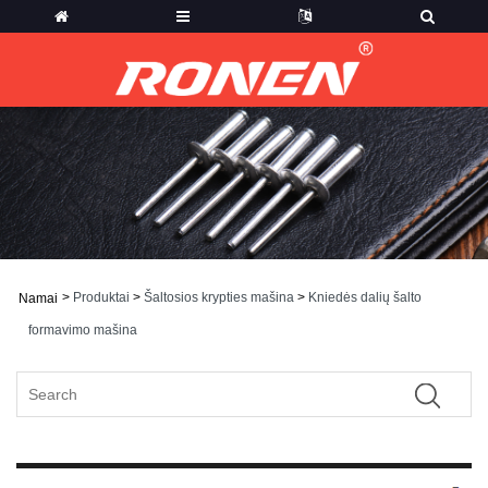
>
Produktai
>
Šaltosios krypties mašina
>
Kniedės dalių šalto
Namai
formavimo mašina