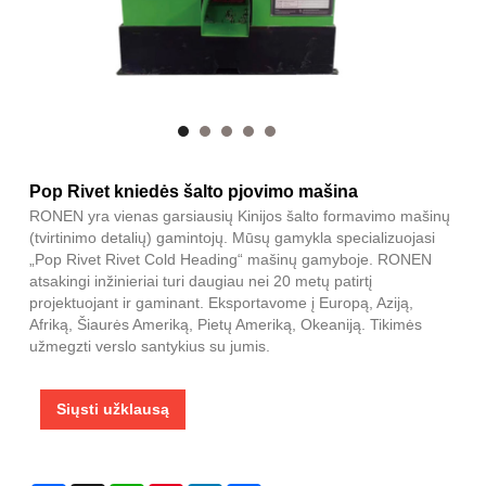
Pop Rivet kniedės šalto pjovimo mašina
RONEN yra vienas garsiausių Kinijos šalto formavimo mašinų
(tvirtinimo detalių) gamintojų. Mūsų gamykla specializuojasi
„Pop Rivet Rivet Cold Heading“ mašinų gamyboje. RONEN
atsakingi inžinieriai turi daugiau nei 20 metų patirtį
projektuojant ir gaminant. Eksportavome į Europą, Aziją,
Afriką, Šiaurės Ameriką, Pietų Ameriką, Okeaniją. Tikimės
užmegzti verslo santykius su jumis.
Siųsti užklausą