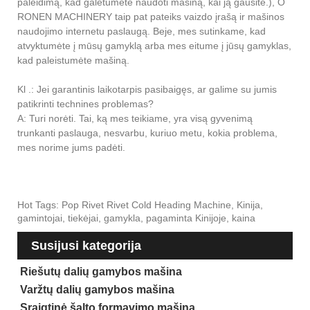
paleidimą, kad galėtumėte naudoti mašiną, kai ją gausite.), O
RONEN MACHINERY taip pat pateiks vaizdo įrašą ir mašinos
naudojimo internetu paslaugą. Beje, mes sutinkame, kad
atvyktumėte į mūsų gamyklą arba mes eitume į jūsų gamyklas,
kad paleistumėte mašiną.
Kl .: Jei garantinis laikotarpis pasibaigęs, ar galime su jumis
patikrinti technines problemas?
A: Turi norėti. Tai, ką mes teikiame, yra visą gyvenimą
trunkanti paslauga, nesvarbu, kuriuo metu, kokia problema,
mes norime jums padėti.
Hot Tags: Pop Rivet Rivet Cold Heading Machine, Kinija,
gamintojai, tiekėjai, gamykla, pagaminta Kinijoje, kaina
Susijusi kategorija
Riešutų dalių gamybos mašina
Varžtų dalių gamybos mašina
Sraigtinė šalto formavimo mašina