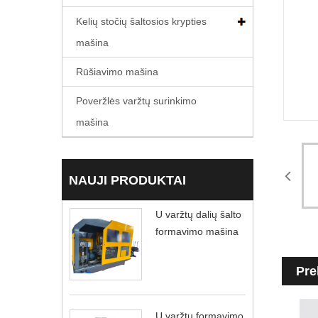
Kelių stočių šaltosios krypties
mašina
Rūšiavimo mašina
Poveržlės varžtų surinkimo
mašina
NAUJI PRODUKTAI
U varžtų dalių šalto
formavimo mašina
Pre
U varžtų formavimo