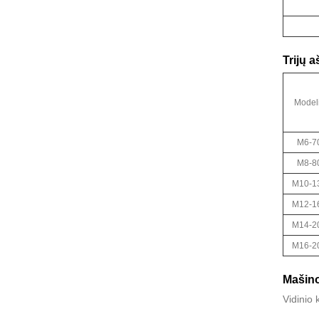
Trijų 
Model
M6-7
M8-8
M10-1
M12-1
M14-2
M16-2
Mašin
Vidinio 