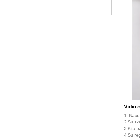
Vidini
1. Naudo
2.Su sk
3.Kita p
4.Su reg