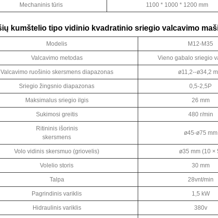
Mechaninis tūris
1100 * 1000 * 1200 mm
ašių kumštelio tipo vidinio kvadratinio sriegio valcavimo maš
Modelis
M12-M35
Valcavimo metodas
Vieno gabalo sriegio 
Valcavimo ruošinio skersmens diapazonas
ø11,2--ø34,2 
Sriegio žingsnio diapazonas
0,5-2,5P
Maksimalus sriegio ilgis
26 mm
Sukimosi greitis
480 r/min
Ritininis išorinis
ø45-ø75 mm
skersmens
Volo vidinis skersmuo (griovelis)
ø35 mm (10 × 
Volelio storis
30 mm
Talpa
28vnt/min
Pagrindinis variklis
1,5 kW
Hidraulinis variklis
380v