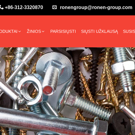
+86-312-3320870
ronengroup@ronen-group.com
ODUKTAI
ŽINIOS
PARSISIŲSTI
SIŲSTI UŽKLAUSĄ
SUSIS