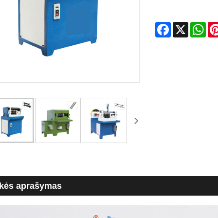
Facebook
X
Wha
kės aprašymas