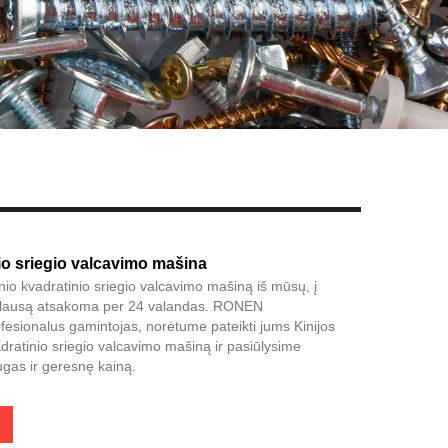
Live
io sriegio valcavimo mašina
inio kvadratinio sriegio valcavimo mašiną iš mūsų, į
žklausą atsakoma per 24 valandas. RONEN
sionalus gamintojas, norėtume pateikti jums Kinijos
dratinio sriegio valcavimo mašiną ir pasiūlysime
ugas ir geresnę kainą.