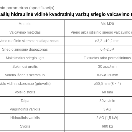
nio parametras (specifikacija)
 ašių hidraulinė vidinė kvadratinių varžtų sriegio valcavimo
Modelis
M4-M20
Valcavimo metodas
Vieno arba ištisinio sriegio valcavimo
vimo ruošinio skersmens diapazonas
ø3,2-ø19,2 mm
Sriegio žingsnio diapazonas
0,4-2,5P
Maksimalus sriegio ilgis
Fiksuotas arba permaitinimas
Sukimosi greitis
30 aps./min
Volelio išorinis skersmuo
ø95-ø120mm
Volo vidinis skersmuo (griovelis)
ø50,5 mm (8 × 4)
Volelio storis
60 mm
Talpa
80vnt/min
Pagrindinis variklis
3 AG
Hidraulinis variklis
2 AG (1,5 kW)
Svoris
680 kg