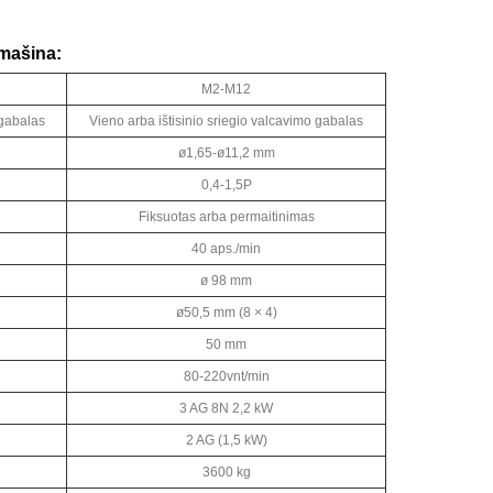
 mašina:
M2-M12
 gabalas
Vieno arba ištisinio sriegio valcavimo gabalas
ø1,65-ø11,2 mm
0,4-1,5P
Fiksuotas arba permaitinimas
40 aps./min
ø 98 mm
ø50,5 mm (8 × 4)
50 mm
80-220vnt/min
3 AG 8N 2,2 kW
2 AG (1,5 kW)
3600 kg