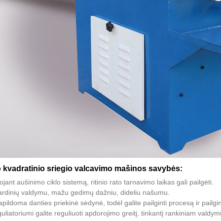
o kvadratinio sriegio valcavimo mašinos savybės:
jant aušinimo ciklo sistemą, ritinio rato tarnavimo laikas gali pailgėti.
ardinių valdymu, mažu gedimų dažniu, dideliu našumu.
apildoma danties priekinė sėdynė, todėl galite pailginti procesą ir pailg
uliatoriumi galite reguliuoti apdorojimo greitį, tinkantį rankiniam valdym