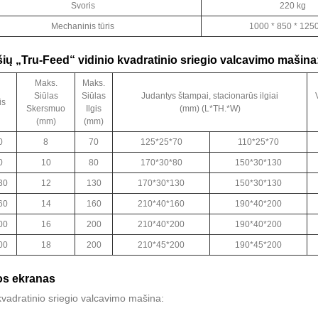
Svoris
220 kg
Mechaninis tūris
1000 * 850 * 12
ašių „Tru-Feed“ vidinio kvadratinio sriegio valcavimo mašina
Maks.
Maks.
Siūlas
Siūlas
Judantys štampai, stacionarūs ilgiai
is
Skersmuo
Ilgis
(mm) (L*TH.*W)
(mm)
(mm)
0
8
70
125*25*70
110*25*70
0
10
80
170*30*80
150*30*130
30
12
130
170*30*130
150*30*130
60
14
160
210*40*160
190*40*200
00
16
200
210*40*200
190*40*200
00
18
200
210*45*200
190*45*200
os ekranas
kvadratinio sriegio valcavimo mašina: