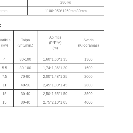
280 kg
50 mm
1100*950*1250mm30mm
:
Apimtis
Variklis
Talpa
Svoris
(P*P*A)
(kw)
(vnt./min.)
(Kilogramas)
(m)
4
80-100
1,60*1,60*1,35
1300
5.5
80-100
1,74*1,36*1,20
1500
7.5
70-90
2,00*1,48*1,25
2000
11
40-50
2,45*1,80*1,45
2800
15
30-40
2,50*1,65*1,50
3500
15
30-40
2,75*2,10*1,65
4000