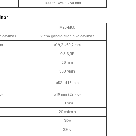
1000 * 1450 * 750 mm
ina:
M20-M60
valcavimas
Vieno gabalo sriegio valcavimas
mm
ø19,2-ø59,2 mm
0,8-3,5P
26 mm
300 r/min
ø52-ø115 mm
5)
ø40 mm (12 × 6)
30 mm
20 vnt/min
3Kw
380v