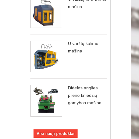
mašina
U varžtų kalimo
mašina
Didelės anglies
plieno kniedžių
gamybos mašina
Visi nauji produktai