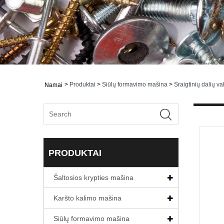
>
Produktai
>
Siūlų formavimo mašina
>
Sraigtinių dalių v
Namai
PRODUKTAI
Šaltosios krypties mašina
Karšto kalimo mašina
Siūlų formavimo mašina