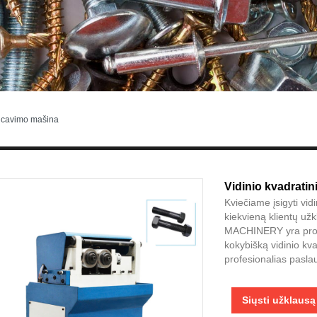
alcavimo mašina
Vidinio kvadratin
Kviečiame įsigyti vid
kiekvieną klientų u
MACHINERY yra profe
kokybišką vidinio kva
profesionalias pasla
Siųsti užklausą