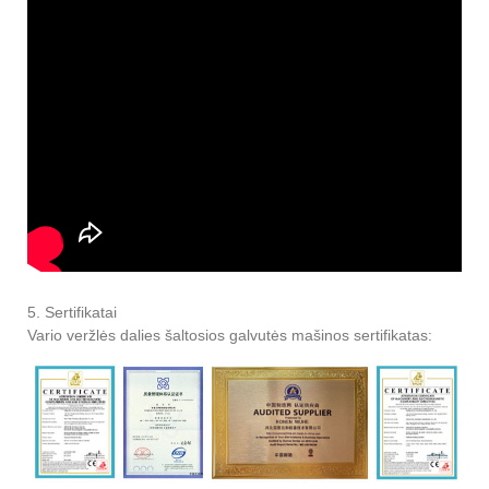
5. Sertifikatai
Vario veržlės dalies šaltosios galvutės mašinos sertifikatas: