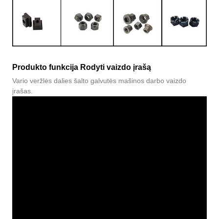
Produkto funkcija Rodyti vaizdo įrašą
Vario veržlės dalies šalto galvutės mašinos darbo vaizdo
įrašas.