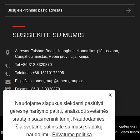
SUSISIEKITE SU MUMIS
Adresas: Taishan Road, Huanghua ekonomikos plėtros zona,
Cangzhou miestas, Hebei provincija, Kinija.
Tel:
+86-312-3320870
Telefonas:
+86-15110172295
El. paštas:
ronengroup@ronen-group.com
Faksas: +86-312-3320870
X
Naudojame slapukus siekdami pasiūlyti
geresnę naršymo patirtį, analizuoti svetainės
srautą ir suasmeninti turinį. Naudodamiesi
šia svetaine sutinkate su mūsų slapukų
Autoriaus teisės © 2023 Beijing Ron-en Machinery and Integration Co.,Ltd. - Varžtų dalių
gamybos mašina, sraigtų gamybos mašina, tvirtinimo detalių sriegimo mašina - Visos teisės
naudojimu.
Privatumo politika
saugomos.
Nuorodos
Sitemap
RSS
XML
Privacy Policy