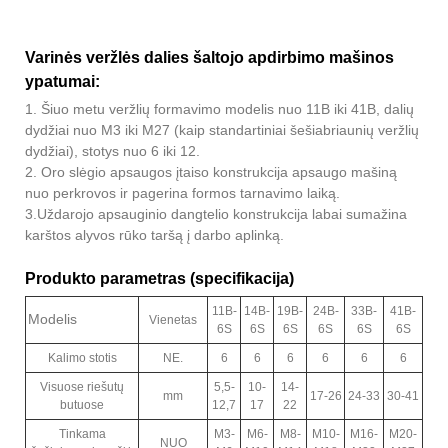
Varinės veržlės dalies šaltojo apdirbimo mašinos
ypatumai:
1. Šiuo metu veržlių formavimo modelis nuo 11B iki 41B, dalių
dydžiai nuo M3 iki M27 (kaip standartiniai šešiabriaunių veržlių
dydžiai), stotys nuo 6 iki 12.
2. Oro slėgio apsaugos įtaiso konstrukcija apsaugo mašiną
nuo perkrovos ir pagerina formos tarnavimo laiką.
3.Uždarojo apsauginio dangtelio konstrukcija labai sumažina
karštos alyvos rūko taršą į darbo aplinką.
Produkto parametras (specifikacija)
11B-
14B-
19B-
24B-
33B-
41B-
Modelis
Vienetas
6S
6S
6S
6S
6S
6S
Kalimo stotis
NE.
6
6
6
6
6
6
Visuose riešutų
5,5-
10-
14-
mm
17-26
24-33
30-41
butuose
12,7
17
22
Tinkama
M3-
M6-
M8-
M10-
M16-
M20-
NUO