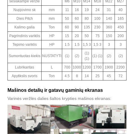
šešiakampė veržlė
M6
M10
M14
M18
M22
M27
Nupjovimo sk
mm
11
16
19
24
31
40
Dies Pitch
mm
50
60
80
100
140
165
Kalimo galia
Ton
60
90
135
230
360
450
Pagrindinis variklis
HP
15
20
50
75
150
200
Tepimo variklis
HP
1.5
1.5
1,5 3
1,5 3
3
3
(1)
Sumontuotas kiekis
NUSTATYTI
(1)
(2)
(1) (1)
(2)
(2)
(1)
Lubrikantas
L
700
1000
1200
1700
1900
2200
Apytikslis svoris
Ton
4.5
8
14
25
45
72
Mašinos detalių ir gatavų gaminių ekranas
Varinės veržlės dalies šaltos krypties mašinos ekranas: