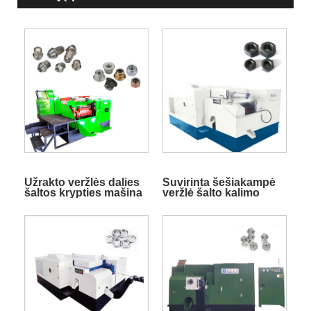
Užrakto veržlės dalies
Suvirinta šešiakampė
šaltos krypties mašina
veržlė šalto kalimo
mašina