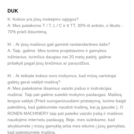
DUK
K: Kokios yra jūsų mokėjimo sąlygos?
A: Mes palaikome T / T, L / C ir tt TT, 30% iš anksto, o likutis -
70% prieš išsiuntimą.
Kl .: Ar jūsų mašinos gali gaminti nestandartines dalis?
A: Taip, galime. Mes turime projektavimo ir gamybos
inžinierius, turinčius daugiau nei 20 metų patirtį, galime
pritaikyti pagal jūsų brėžinius ar pavyzdžius.
Kl .: Ar teikiate kokius nors mokymus, kad mūsų vartotojai
galėtų gerai valdyti mašiną?
A: Mes pateiksime išsamius vaizdo įrašus ir instrukcijas
mašinai. Taip pat galime suteikti mokymo paslaugas. Mašiną
lengva valdyti (Prieš suorganizuodami pristatymą, turime baigti
paleidimą, kad galėtumėte naudoti mašiną, kai ją gausite.), O
RONEN MACHINERY taip pat pateiks vaizdo įrašą ir mašinos
naudojimo internetu paslaugą. Beje, mes sutinkame, kad
atvyktumėte į mūsų gamyklą arba mes eitume į jūsų gamyklas,
kad paleistumėte mašiną.