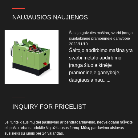
NAUJAUSIOS NAUJIENOS
Šaltojo galvutės mašina, svarbi įranga
šiuolaikinėje pramoninėje gamyboje
2023/11/10
Šaltojo apdirbimo mašina yra
svarbi metalo apdirbimo
įranga šiuolaikinėje
pramoninėje gamyboje,
daugiausia nau......
INQUIRY FOR PRICELIST
Jei turite klausimų dėl pasiūlymo ar bendradarbiavimo, nedvejodami rašykite
el. paštu arba naudokite šią užklausos formą. Mūsų pardavimo atstovas
susisieks su jumis per 24 valandas.