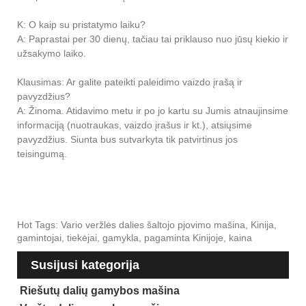
K: O kaip su pristatymo laiku?
A: Paprastai per 30 dienų, tačiau tai priklauso nuo jūsų kiekio ir
užsakymo laiko.
Klausimas: Ar galite pateikti paleidimo vaizdo įrašą ir
pavyzdžius?
A: Žinoma. Atidavimo metu ir po jo kartu su Jumis atnaujinsime
informaciją (nuotraukas, vaizdo įrašus ir kt.), atsiųsime
pavyzdžius. Siunta bus sutvarkyta tik patvirtinus jos
teisingumą.
Hot Tags: Vario veržlės dalies šaltojo pjovimo mašina, Kinija,
gamintojai, tiekėjai, gamykla, pagaminta Kinijoje, kaina
Susijusi kategorija
Riešutų dalių gamybos mašina