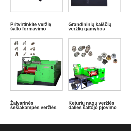
Pritvirtinkite veržlę
Grandininių kaiščių
šalto formavimo
veržlių gamybos
mašina
mašina
Žalvarinės
Keturių nagų veržlės
šešiakampės veržlės
dalies šaltojo pjovimo
dalies šalto pjovimo
mašina
mašina