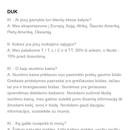
DUK
Kl .: Ar jūsų gamykla turi klientų kitose šalyse?
A: Mes eksportavome į Europą, Aziją, Afriką, Šiaurės Ameriką,
Pietų Ameriką, Okeaniją.
K: Kokios yra jūsų mokėjimo sąlygos?
A: Mes palaikome T / T, L / C ir tt TT, 30% iš anksto, o likutis -
70% prieš išsiuntimą.
Kl .: O kaip siuntimo kaina?
A: Siuntimo kaina priklauso nuo pasirinkto prekių gavimo būdo.
Greitasis pristatymas paprastai yra greičiausias būdas, tačiau
tai yra ir brangiausias būdas. Siuntimas yra geriausias
sprendimas dideliems kiekiams. Norėdami sužinoti tikslią
siuntimo kainą, mes galime suteikti jums išsamią informaciją tik
žinodami kiekį, svorį ir būdą. Norėdami gauti daugiau
informacijos, susisiekite su mumis.
Kl .: Ką galite nusipirkti iš mūsų?
A: Šaltojo galvutės staklės, šalto kalimo staklės, varžtų veržlių