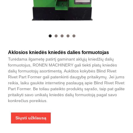
Aklosios kniedės kniedės dalies formuotojas
Turėdama ilgametę patirtį gaminant aklųjų kniedžių dalių
formuotojus, RONEN MACHINERY gali tiekti platų kniedės
dalių formuotojų asortimentą. Aukštos kokybės Blind Rivet
Rivet Part Former gali patenkinti daugybę pritaikymų. Jei jums
reikia, laiku gaukite internetinę paslaugą apie Blind Rivet Rivet
Part Former. Be toliau pateikto produktų sąrašo, taip pat galite
pritaikyti savo unikalų kniedės dalių formuotoją pagal savo
konkrečius poreikius.
Siųsti užklausą