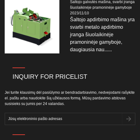
Šaltojo galvutės mašina, svarbi įranga
šiuolaikinėje pramoninėje gamyboje
2023/11/10
Šaltojo apdirbimo mašina yra
svarbi metalo apdirbimo
įranga šiuolaikinėje
pramoninėje gamyboje,
daugiausia nau......
INQUIRY FOR PRICELIST
Jei turite klausimų dėl pasiūlymo ar bendradarbiavimo, nedvejodami rašykite
el. paštu arba naudokite šią užklausos formą. Mūsų pardavimo atstovas
susisieks su jumis per 24 valandas.