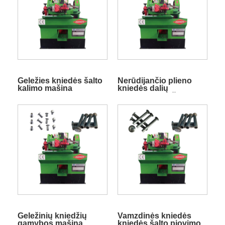
Geležies kniedės šalto
Nerūdijančio plieno
kalimo mašina
kniedės dalių
formavimo mašina
Geležinių kniedžių
Vamzdinės kniedės
gamybos mašina
kniedės šalto pjovimo