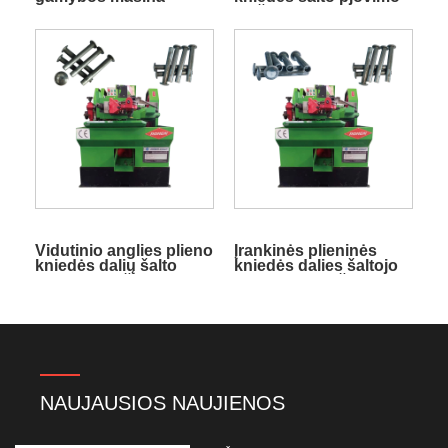
mašina
Vidutinio anglies plieno
Įrankinės plieninės
kniedės dalių šalto
kniedės dalies šaltojo
pjovimo mašina
apdirbimo mašina
NAUJAUSIOS NAUJIENOS