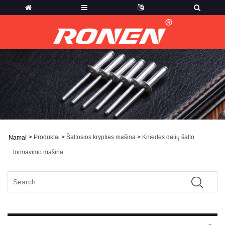
>
Produktai
>
Šaltosios krypties mašina
>
Kniedės dalių šalto
Namai
formavimo mašina