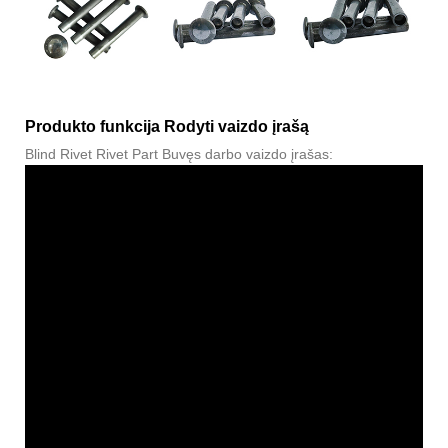
Produkto funkcija Rodyti vaizdo įrašą
Blind Rivet Rivet Part Buvęs darbo vaizdo įrašas: