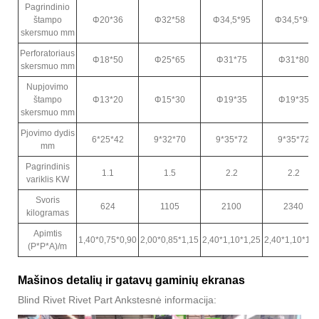
Pagrindinio
štampo
Φ20*36
Φ32*58
Φ34,5*95
Φ34,5*98
skersmuo mm
Perforatoriaus
Φ18*50
Φ25*65
Φ31*75
Φ31*80
skersmuo mm
Nupjovimo
štampo
Φ13*20
Φ15*30
Φ19*35
Φ19*35
skersmuo mm
Pjovimo dydis
6*25*42
9*32*70
9*35*72
9*35*72
mm
Pagrindinis
1.1
1.5
2.2
2.2
variklis KW
Svoris
624
1105
2100
2340
kilogramas
Apimtis
1,40*0,75*0,90
2,00*0,85*1,15
2,40*1,10*1,25
2,40*1,10*1,2
(P*P*A)/m
Mašinos detalių ir gatavų gaminių ekranas
Blind Rivet Rivet Part Ankstesnė informacija: