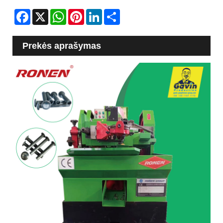
Facebook
X
WhatsApp
Pinterest
LinkedIn
Share
Prekės aprašymas