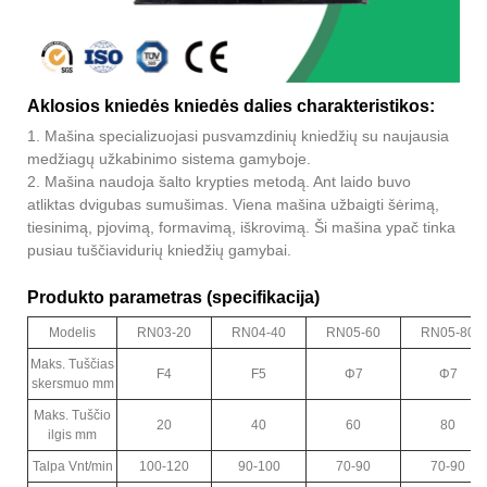
Aklosios kniedės kniedės dalies charakteristikos:
1. Mašina specializuojasi pusvamzdinių kniedžių su naujausia
medžiagų užkabinimo sistema gamyboje.
2. Mašina naudoja šalto krypties metodą. Ant laido buvo
atliktas dvigubas sumušimas. Viena mašina užbaigti šėrimą,
tiesinimą, pjovimą, formavimą, iškrovimą. Ši mašina ypač tinka
pusiau tuščiavidurių kniedžių gamybai.
Produkto parametras (specifikacija)
Modelis
RN03-20
RN04-40
RN05-60
RN05-80
Maks. Tuščias
F4
F5
Φ7
Φ7
skersmuo mm
Maks. Tuščio
20
40
60
80
ilgis mm
Talpa Vnt/min
100-120
90-100
70-90
70-90