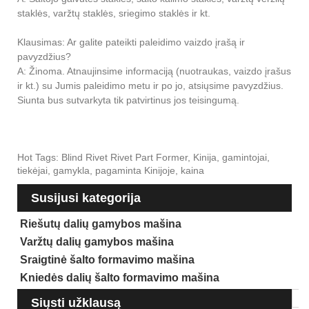
staklės, varžtų staklės, sriegimo staklės ir kt.
Klausimas: Ar galite pateikti paleidimo vaizdo įrašą ir
pavyzdžius?
A: Žinoma. Atnaujinsime informaciją (nuotraukas, vaizdo įrašus
ir kt.) su Jumis paleidimo metu ir po jo, atsiųsime pavyzdžius.
Siunta bus sutvarkyta tik patvirtinus jos teisingumą.
Hot Tags: Blind Rivet Rivet Part Former, Kinija, gamintojai,
tiekėjai, gamykla, pagaminta Kinijoje, kaina
Susijusi kategorija
Riešutų dalių gamybos mašina
Varžtų dalių gamybos mašina
Sraigtinė šalto formavimo mašina
Kniedės dalių šalto formavimo mašina
Siųsti užklausą