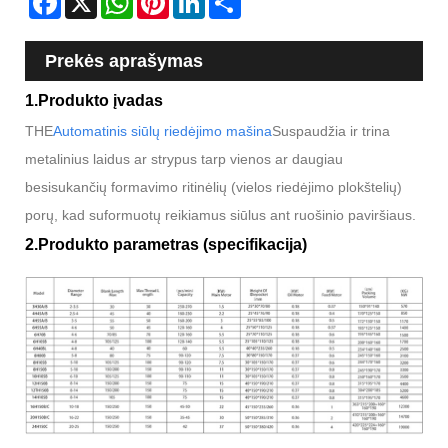
Prekės aprašymas
1.Produkto įvadas
THE
Automatinis siūlų riedėjimo mašina
Suspaudžia ir trina
metalinius laidus ar strypus tarp vienos ar daugiau
besisukančių formavimo ritinėlių (vielos riedėjimo plokštelių)
porų, kad suformuotų reikiamus siūlus ant ruošinio paviršiaus.
2.Produkto parametras (specifikacija)