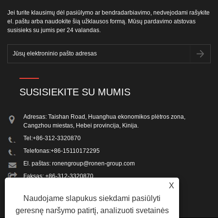
Jei turite klausimų dėl pasiūlymo ar bendradarbiavimo, nedvejodami rašykite
el. paštu arba naudokite šią užklausos formą. Mūsų pardavimo atstovas
susisieks su jumis per 24 valandas.
SUSISIEKITE SU MUMIS
Adresas: Taishan Road, Huanghua ekonomikos plėtros zona,
Cangzhou miestas, Hebei provincija, Kinija.
Tel:
+86-312-3320870
Telefonas:
+86-15110172295
El. paštas:
ronengroup@ronen-group.com
Faksas: +86-312-3320870
X
Naudojame slapukus siekdami pasiūlyti
geresnę naršymo patirtį, analizuoti svetainės