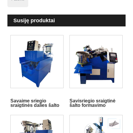
Susiję produktai
Savaime sriegio
Savisriegio sraigtinė
sraigtinės dalies šalto
šalto formavimo
galvutės pjovimo
mašina
mašina