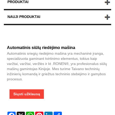
PRODUKTAI
NAUJI PRODUKTAI
Automatinis siūlų riedėjimo mašina
Automatinis sriegių riedėjimo mašina yra mechaninė įranga,
specializuota gaminant tvirtinimo elementus, tokius kaip
varžtai, varžtai, veržlės ir kt .RONEN®, yra profesionalus siūlų
mašinų gamintojas Kinijoje. Mes turime Taivano techninių
inžinierių komandą ir griežtus techninio stebėjimo ir gamybos
procesus.
Siųsti užklausą
Facebook
X
WhatsApp
Pinterest
LinkedIn
Share