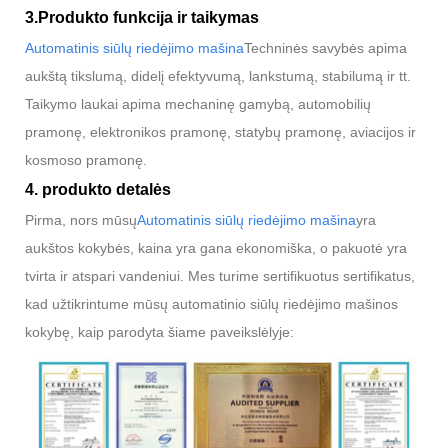
3.Produkto funkcija ir taikymas
Automatinis siūlų riedėjimo mašina
Techninės savybės apima
aukštą tikslumą, didelį efektyvumą, lankstumą, stabilumą ir tt.
Taikymo laukai apima mechaninę gamybą, automobilių
pramonę, elektronikos pramonę, statybų pramonę, aviacijos ir
kosmoso pramonę.
4. produkto detalės
Pirma, nors mūsų
Automatinis siūlų riedėjimo mašina
yra
aukštos kokybės, kaina yra gana ekonomiška, o pakuotė yra
tvirta ir atspari vandeniui. Mes turime sertifikuotus sertifikatus,
kad užtikrintume mūsų automatinio siūlų riedėjimo mašinos
kokybę, kaip parodyta šiame paveikslėlyje: