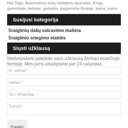
Hot Tags: Automatinis siūlų riedėjimo aparatas, Kinija,
gamintojai, tiekėjai, gamykla, pagaminta Kinijoje, kaina, kaina
Susijusi kategorija
Sraigtinių dalių valcavimo mašina
Sraigtinio sriegimo staklės
Siųsti užklausą
Nedvejodami pateikite savo užklausą žemiau esančioje
formoje. Mes jums atsakysime per 24 valandas.
Pateikti