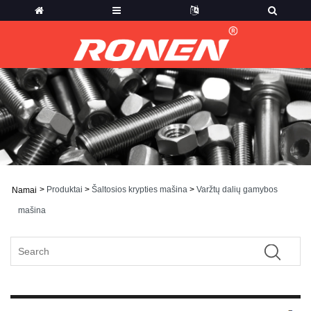
>
Produktai
>
Šaltosios krypties mašina
>
Varžtų dalių gamybos
Namai
mašina