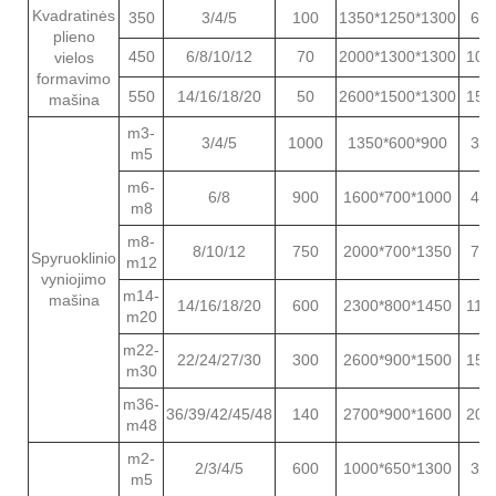
Kvadratinės
350
3/4/5
100
1350*1250*1300
65
plieno
450
6/8/10/12
70
2000*1300*1300
100
vielos
formavimo
550
14/16/18/20
50
2600*1500*1300
150
mašina
m3-
3/4/5
1000
1350*600*900
30
m5
m6-
6/8
900
1600*700*1000
40
m8
m8-
8/10/12
750
2000*700*1350
70
Spyruoklinio
m12
vyniojimo
m14-
mašina
14/16/18/20
600
2300*800*1450
110
m20
m22-
22/24/27/30
300
2600*900*1500
150
m30
m36-
36/39/42/45/48
140
2700*900*1600
200
m48
m2-
2/3/4/5
600
1000*650*1300
30
m5