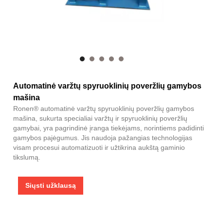
Automatinė varžtų spyruoklinių poveržlių gamybos
mašina
Ronen® automatinė varžtų spyruoklinių poveržlių gamybos
mašina, sukurta specialiai varžtų ir spyruoklinių poveržlių
gamybai, yra pagrindinė įranga tiekėjams, norintiems padidinti
gamybos pajėgumus. Jis naudoja pažangias technologijas
visam procesui automatizuoti ir užtikrina aukštą gaminio
tikslumą.
Siųsti užklausą