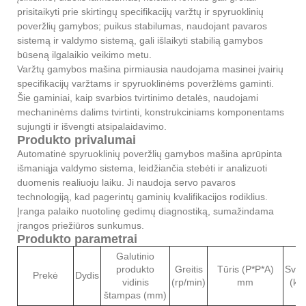
prisitaikyti prie skirtingų specifikacijų varžtų ir spyruoklinių
poveržlių gamybos; puikus stabilumas, naudojant pavaros
sistemą ir valdymo sistemą, gali išlaikyti stabilią gamybos
būseną ilgalaikio veikimo metu.
Varžtų gamybos mašina pirmiausia naudojama masinei įvairių
specifikacijų varžtams ir spyruoklinėms poveržlėms gaminti.
Šie gaminiai, kaip svarbios tvirtinimo detalės, naudojami
mechaninėms dalims tvirtinti, konstrukciniams komponentams
sujungti ir išvengti atsipalaidavimo.
Produkto privalumai
Automatinė spyruoklinių poveržlių gamybos mašina aprūpinta
išmaniąja valdymo sistema, leidžiančia stebėti ir analizuoti
duomenis realiuoju laiku. Ji naudoja servo pavaros
technologiją, kad pagerintų gaminių kvalifikacijos rodiklius.
Įranga palaiko nuotolinę gedimų diagnostiką, sumažindama
įrangos priežiūros sunkumus.
Produkto parametrai
Galutinio
produkto
Greitis
Tūris (P*P*A)
Svor
Prekė
Dydis
vidinis
(rp/min)
mm
(kg
štampas (mm)