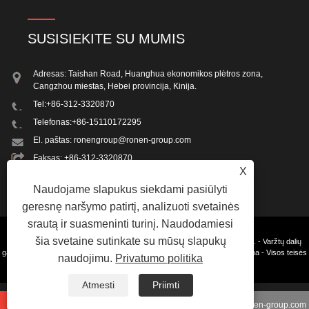
SUSISIEKITE SU MUMIS
Adresas: Taishan Road, Huanghua ekonomikos plėtros zona,
Cangzhou miestas, Hebei provincija, Kinija.
Tel:
+86-312-3320870
Telefonas:
+86-15110172295
El. paštas:
ronengroup@ronen-group.com
Faksas: +86-312-3320870
X
Naudojame slapukus siekdami pasiūlyti
geresnę naršymo patirtį, analizuoti svetainės
srautą ir suasmeninti turinį. Naudodamiesi
šia svetaine sutinkate su mūsų slapukų
Autoriaus teisės © 2023 Beijing Ron-en Machinery and Integration Co.,Ltd. - Varžtų dalių
gamybos mašina, sraigtų gamybos mašina, tvirtinimo detalių sriegimo mašina - Visos teisės
naudojimu.
Privatumo politika
saugomos.
Nuorodos
Sitemap
RSS
XML
Privacy Policy
Atmesti
Priimti
+86-312-3320870
ronengroup@ronen-group.com