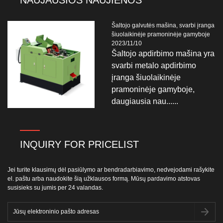
NAUJAUSIOS NAUJIENOS
Šaltojo galvutės mašina, svarbi įranga
šiuolaikinėje pramoninėje gamyboje
2023/11/10
Šaltojo apdirbimo mašina yra
svarbi metalo apdirbimo
įranga šiuolaikinėje
pramoninėje gamyboje,
daugiausia nau......
INQUIRY FOR PRICELIST
Jei turite klausimų dėl pasiūlymo ar bendradarbiavimo, nedvejodami rašykite
el. paštu arba naudokite šią užklausos formą. Mūsų pardavimo atstovas
susisieks su jumis per 24 valandas.