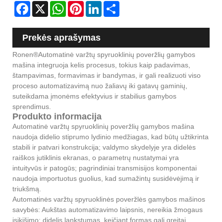
Facebook
X
WhatsApp
Pinterest
LinkedIn
Share
Prekės aprašymas
Ronen®
Automatinė varžtų spyruoklinių poveržlių gamybos
mašina integruoja kelis procesus, tokius kaip padavimas,
štampavimas, formavimas ir bandymas, ir gali realizuoti viso
proceso automatizavimą nuo žaliavų iki gatavų gaminių,
suteikdama įmonėms efektyvius ir stabilius gamybos
sprendimus.
Produkto informacija
Automatinė varžtų spyruoklinių poveržlių gamybos mašina
naudoja didelio stiprumo lydinio medžiagas, kad būtų užtikrinta
stabili ir patvari konstrukcija; valdymo skydelyje yra didelės
raiškos jutiklinis ekranas, o parametrų nustatymai yra
intuityvūs ir patogūs; pagrindiniai transmisijos komponentai
naudoja importuotus guolius, kad sumažintų susidėvėjimą ir
triukšmą.
Automatinės varžtų spyruoklinės poveržlės gamybos mašinos
savybės: Aukštas automatizavimo laipsnis, nereikia žmogaus
įsikišimo; didelis lankstumas, keičiant formas gali greitai