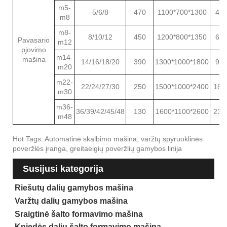
m5-
5/6/8
470
1100*700*1300
40
m8
m8-
8/10/12
450
1200*800*1350
60
Pavasario
m12
pjovimo
m14-
mašina
14/16/18/20
390
1300*1000*1800
90
m20
m22-
22/24/27/30
250
1500*1000*2400
180
m30
m36-
36/39/42/45/48
130
1600*1100*2600
230
m48
Hot Tags: Automatinė skalbimo mašina, varžtų spyruoklinės
poveržlės įranga, greitaeigių poveržlių gamybos linija
Susijusi kategorija
Riešutų dalių gamybos mašina
Varžtų dalių gamybos mašina
Sraigtinė šalto formavimo mašina
Kniedės dalių šalto formavimo mašina